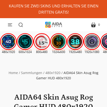
Personalize
KAUFEN SIE ZWEI SKINS UND ERHALTEN SIE EINEN
My
DRITTEN GRATIS!
Skin?
(Where
0
Speisekarte
Wagen
Possible)
suchen
*
480x1920
600x1024
800x480
1024x600
1920x480
1920x1080
48
Home
/
Sammlungen
/
480x1920
/
AIDA64 Skin Asug Rog
Gamer HUD 480x1920
AIDA64 Skin Asug Rog